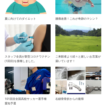
夏に向けてのダイエット
腰痛改善！これが奇跡のマシン？
スタッフ全員が新型コロナワクチン
ご来館者より続々と嬉しいお言葉が
(1回目)を接種しました。
届いています！
101回目全国高校サッカー選手権
右鎖骨骨折からの復帰
愛知予選