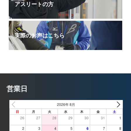
アスリートの方
実際のお声はこちら
営業日
2026年 8月
日
月
火
水
木
金
土
26
27
28
29
30
31
1
2
3
4
5
6
7
8