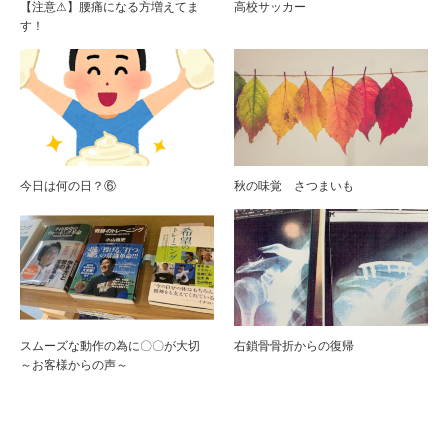
【注意⚠】腰痛になる方増えてま
高校サッカー
す！
今日は何の日？⑥
秋の味覚 さつまいも
スムーズな動作の為に〇〇が大切
右鎖骨骨折からの復帰
～お客様からの声～
コメント