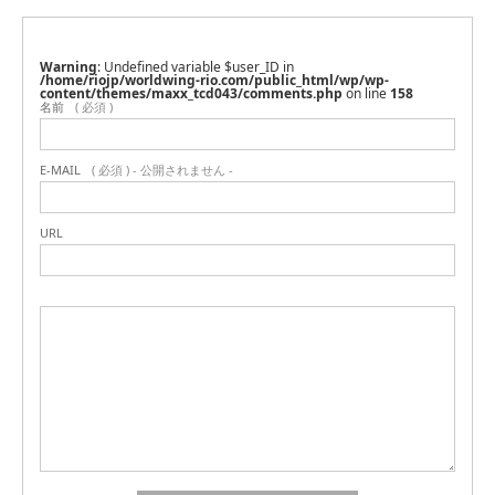
Warning
: Undefined variable $user_ID in
/home/riojp/worldwing-rio.com/public_html/wp/wp-
content/themes/maxx_tcd043/comments.php
on line
158
名前
( 必須 )
E-MAIL
( 必須 ) - 公開されません -
URL