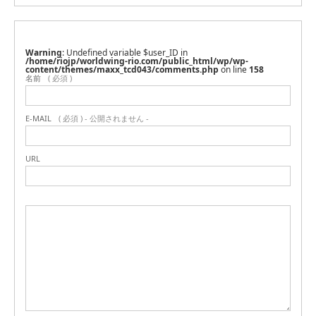
Warning
: Undefined variable $user_ID in
/home/riojp/worldwing-rio.com/public_html/wp/wp-
content/themes/maxx_tcd043/comments.php
on line
158
名前
( 必須 )
E-MAIL
( 必須 ) - 公開されません -
URL