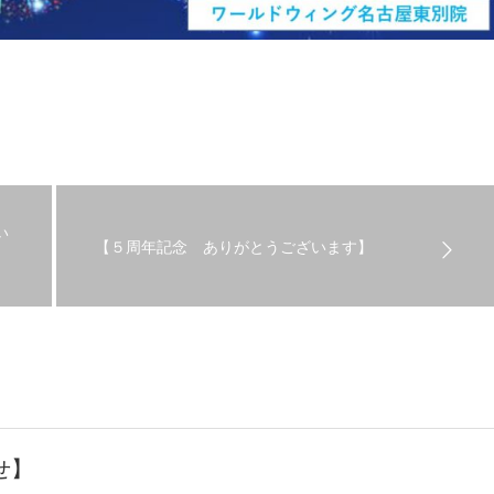
い
【５周年記念 ありがとうございます】
せ】